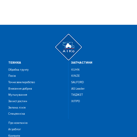
ТЕХНIКА
ЗАПЧАСТИНИ
Обробка грунту
KUHN
Посiв
KINZE
Точне землеробство
SALFORD
Внесення добрив
AG Leader
Мульчування
ТИДЖЕТ
Захист рослин
ХІПРО
Зелена лінія
Спецтехніка
Про компанію
Агроблог
Контакти