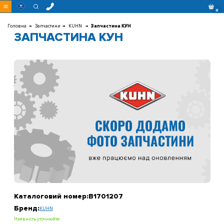
Перейти
0
до
контенту
Головна
Запчастини
KUHN
Запчастина КУН
ЗАПЧАСТИНА КУН
Каталоговий номер:
B1701207
Бренд:
KUHN
Наявність уточнюйте