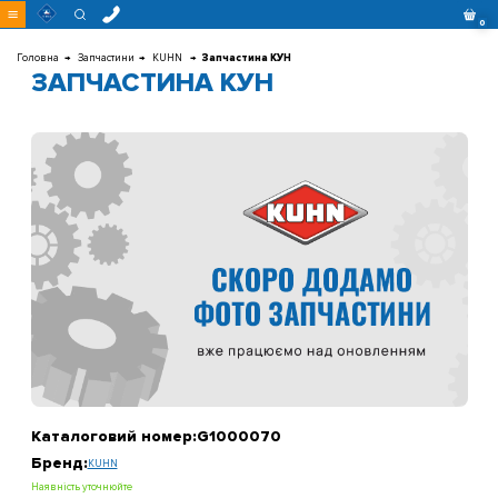
Перейти
0
до
контенту
Головна
Запчастини
KUHN
Запчастина КУН
ЗАПЧАСТИНА КУН
Каталоговий номер:
G1000070
Бренд:
KUHN
Наявність уточнюйте