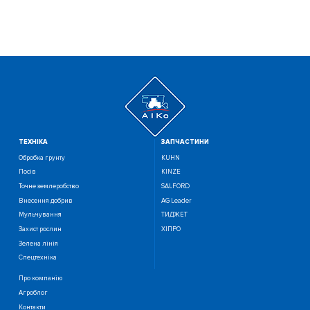
ТЕХНIКА
ЗАПЧАСТИНИ
Обробка грунту
KUHN
Посiв
KINZE
Точне землеробство
SALFORD
Внесення добрив
AG Leader
Мульчування
ТИДЖЕТ
Захист рослин
ХІПРО
Зелена лінія
Спецтехніка
Про компанію
Агроблог
Контакти