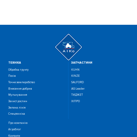
ТЕХНIКА
ЗАПЧАСТИНИ
Обробка грунту
KUHN
Посiв
KINZE
Точне землеробство
SALFORD
Внесення добрив
AG Leader
Мульчування
ТИДЖЕТ
Захист рослин
ХІПРО
Зелена лінія
Спецтехніка
Про компанію
Агроблог
Контакти