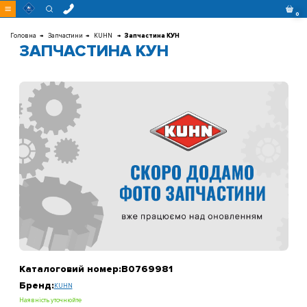
Перейти
0
до
контенту
Головна
Запчастини
KUHN
Запчастина КУН
ЗАПЧАСТИНА КУН
Каталоговий номер:
B0769981
Бренд:
KUHN
Наявність уточнюйте