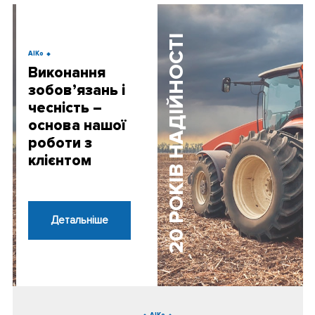
20 РОКІВ НАДІЙНОСТІ
AIKo
Виконання
зобов’язань і
чесність –
основа нашої
роботи з
клієнтом
Детальнiше