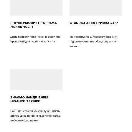
ГНУЧКІ УМОВИ І ПРОГРАМА
СТАБІЛЬНА ПІДТРИМКА 24/7
ЛОЯЛЬНОСТІ
Діють привабливі знижки та особливі
Ми гарантуємо цілодобову сервісну
пропозиції для постійних клієнтів
підтримку з питань обслуговування
техніки
ЗНАЄМО НАЙДРІБНІШІ
НЮАНСИ ТЕХНІКИ
Наші менеджери консультують, дають
відповіді на питання та допомагають з
вибором обладнання