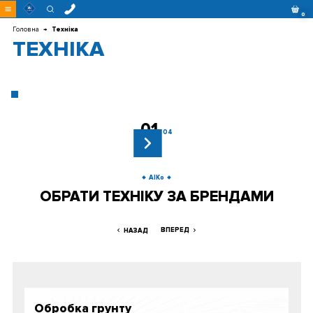
Перейти
0
до
контенту
Головна
Техніка
ТЕХНІКА
01
04
AIKo
ОБРАТИ ТЕХНІКУ ЗА БРЕНДАМИ
ВПЕРЕД
НАЗАД
Обробка грунту