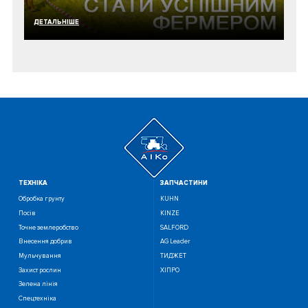
ДЕТАЛЬНIШЕ
ТЕХНIКА
ЗАПЧАСТИНИ
Обробка грунту
KUHN
Посiв
KINZE
Точне землеробство
SALFORD
Внесення добрив
AG Leader
Мульчування
ТИДЖЕТ
Захист рослин
ХІПРО
Зелена лінія
Спецтехніка