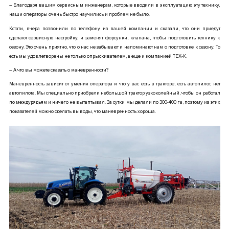
– Благодаря вашим сервисным инженерам, которые вводили в эксплуатацию эту технику,
наши операторы очень быстро научились и проблем не было.
Кстати, вчера позвонили по телефону из вашей компании и сказали, что они приедут
сделают сервисную настройку, и заменят форсунки, клапана, чтобы подготовить технику к
сезону. Это очень приятно, что о нас не забывают и напоминают нам о подготовке к сезону. То
есть мы удовлетворены не только опрыскивателем, а еще и
компанией ТЕХ-К
.
–
А что вы можете сказать о маневренности?
Маневренность зависит от умения оператора и что у вас есть в тракторе, есть автопилот, нет
автопилота. Мы специально приобрели небольшой трактор узкоколейный, чтобы он работал
по междурядьям и ничего не вытаптывал.
За сутки мы делали по 300-400 га, поэтому из этих
показателей можно сделать выводы, что маневренность хороша.