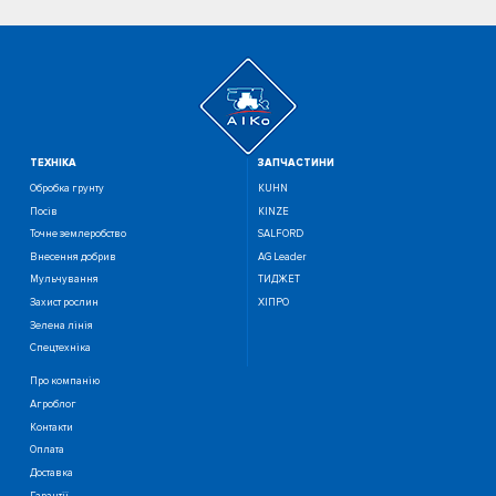
ТЕХНIКА
ЗАПЧАСТИНИ
Обробка грунту
KUHN
Посiв
KINZE
Точне землеробство
SALFORD
Внесення добрив
AG Leader
Мульчування
ТИДЖЕТ
Захист рослин
ХІПРО
Зелена лінія
Спецтехніка
Про компанію
Агроблог
Контакти
Оплата
Доставка
Гарантії