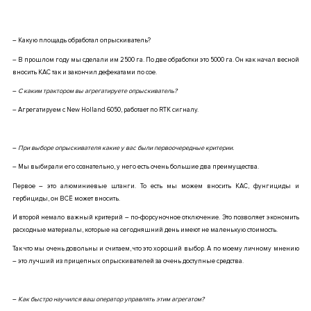
– Какую площадь обработал опрыскиватель?
– В прошлом году мы сделали им 2500 га. По две обработки это 5000 га. Он как начал весной
вносить КАС так и закончил дефекатами по сое.
–
С каким трактором вы агрегатируете опрыскиватель?
–
Агрегатируем с New Holland 6050, работает по RTK сигналу.
–
При выборе опрыскивателя какие у вас были первоочередные критерии.
– Мы выбирали его сознательно, у него есть очень большие два преимущества.
Первое – это алюминиевые штанги. То есть мы можем вносить КАС, фунгициды и
гербициды,
он ВСЁ может вносить
.
И второй немало важный критерий –
по-форсуночное отключение.
Это позволяет экономить
расходные материалы, которые на сегодняшний день имеют не маленькую стоимость.
Так что мы очень довольны и считаем, что это хороший выбор. А по моему личному мнению
– это лучший из прицепных опрыскивателей за очень доступные средства.
–
Как быстро научился ваш оператор управлять этим агрегатом?