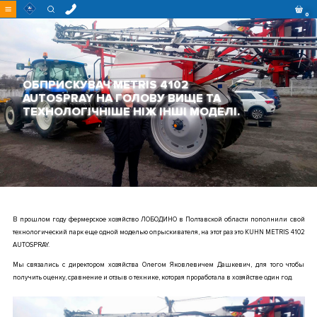
Перейти
0
до
контенту
ОБПРИСКУВАЧ METRIS 4102
AUTOSPRAY НА ГОЛОВУ ВИЩЕ ТА
ТЕХНОЛОГІЧНІШЕ НІЖ ІНШІ МОДЕЛІ.
В прошлом году фермерское хозяйство ЛОБОДИНО в Полтавской области пополнили свой
технологический парк еще одной моделью опрыскивателя, на этот раз это KUHN METRIS 4102
AUTOSPRAY.
Мы связались с директором хозяйства Олегом Яковлевичем Дашкевич, для того чтобы
получить оценку, сравнение и отзыв о технике, которая проработала в хозяйстве один год.