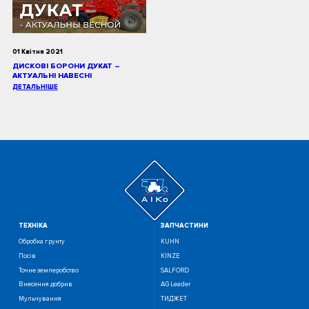
01 Квітня 2021
ДИСКОВІ БОРОНИ ДУКАТ –
АКТУАЛЬНІ НАВЕСНІ
ДЕТАЛЬНІШЕ
ТЕХНIКА
ЗАПЧАСТИНИ
Обробка грунту
KUHN
Посiв
KINZE
Точне землеробство
SALFORD
Внесення добрив
AG Leader
Мульчування
ТИДЖЕТ