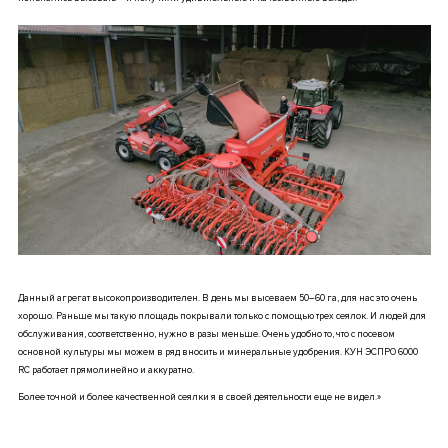
Данный агрегат высокопроизводителен. В день мы высеваем 50–60 га, для нас это очень
хорошо. Раньше мы такую площадь покрывали только с помощью трех сеялок. И людей для
обслуживания, соответственно, нужно в разы меньше. Очень удобно то, что с посевом
основной культуры мы можем в ряд вносить и минеральные удобрения. КУН ЭСПРО 6000
RC работает прямолинейно и аккуратно.
Более точной и более качественной сеялки я в своей деятельности еще не видел.»