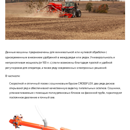
Данные машины предназначены для минимальной или нулевой обработки с
одновременным внесением удобрений в междурядья или рядок. Универсальность и
неприхотливая мощность (от 100 л. с.) стали возможны благодаря простой и удобной
регулировке для оператора, а также ряду современных электронных решений.
В частности:
Скоростной и отличный посев с сошниковым брусом CROSSFLEX: два ряда дисков
открывают ряд и обеспечивают качественную заделку питательных остатков. Сошники,
устанавливаемые с помощью полиуретановых блоков на фасонной трубе, гарантируют
постоянное давление и точный сев.