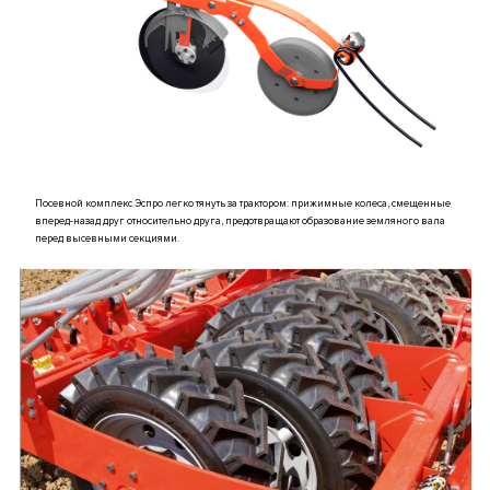
Посевной комплекс Эспро легко тянуть за трактором: прижимные колеса, смещенные
вперед-назад друг относительно друга, предотвращают образование земляного вала
перед высевными секциями.