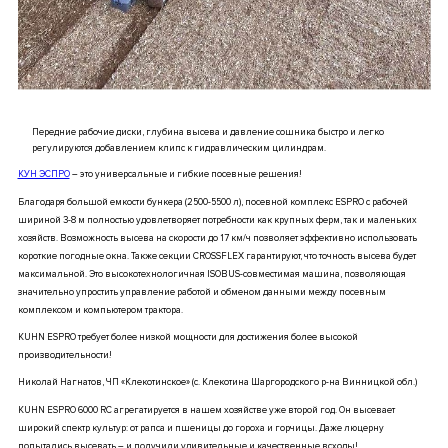
Передние рабочие диски, глубина высева и давление сошника быстро и легко
регулируются добавлением клипс к гидравлическим цилиндрам.
КУН ЭСПРО
– это универсальные и гибкие посевные решения!
Благодаря большой емкости бункера (2500-5500 л), посевной комплекс ESPRO с рабочей
шириной 3-8 м полностью удовлетворяет потребности как крупных ферм, так и маленьких
хозяйств. Возможность высева на скорости до 17 км/ч позволяет эффективно использовать
короткие погодные окна. Также секции CROSSFLEX гарантируют, что точность высева будет
максимальной. Это высокотехнологичная ISOBUS-совместимая машина, позволяющая
значительно упростить управление работой и обменом данными между посевным
комплексом и компьютером трактора.
KUHN ESPRO
требует более низкой мощности для достижения более высокой
производительности!
Николай Нагнатов, ЧП «Клекотинское» (с. Клекотина Шаргородского р-на Винницкой обл.)
KUHN ESPRO 6000 RC агрегатируется в нашем хозяйстве уже второй год. Он высевает
широкий спектр культур: от рапса и пшеницы до гороха и горчицы. Даже люцерну
попытались высевать – и получили удивительные и качественные всходы!