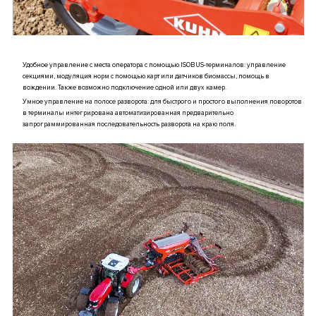
Удобное управление с места оператора с помощью ISOBUS-терминалов: управление
секциями, модуляция норм с помощью карт или датчиков биомассы, помощь в
вождении. Также возможно подключение одной или двух камер.
Умное управление на полосе разворота: для быстрого и простого выполнения поворотов
в терминалы интегрирована автоматизированная предварительно
запрограммированная последовательность разворота на краю поля.