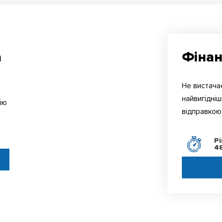
а
Фінан
Не вистачає
найвигідніш
ію
відправкою 
ь
Р
4