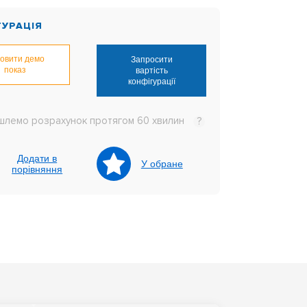
ГУРАЦІЯ
овити демо
Запросити
показ
вартість
конфігурації
шлемо розрахунок протягом 60 хвилин
?
Додати в
У обране
порівняння