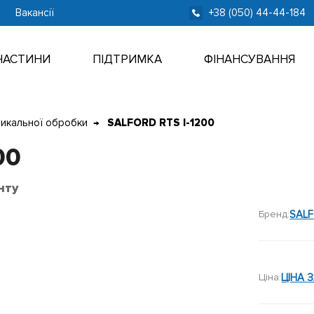
Вакансії
+38 (050) 44-44-184
ЧАСТИНИ
ПІДТРИМКА
ФІНАНСУВАННЯ
тикальної обробки
SALFORD RTS I-1200
00
нту
Бренд:
SAL
Ціна:
ЦІНА 