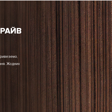
ДРАЙВ
Привеземо,
ння. Жодних