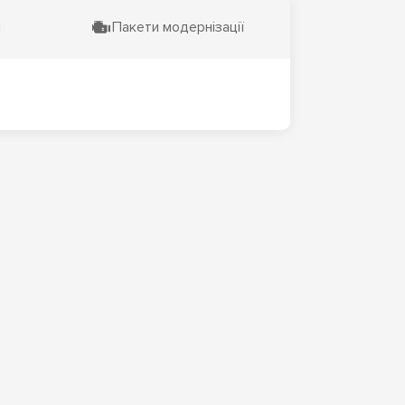
и
Пакети модернізації