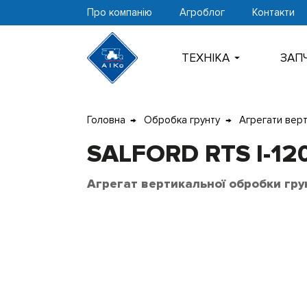
Про компанію
Агроблог
Контакти
ТЕХНIКА
ЗАП
Перейти
Головна
Обробка грунту
Агрегати вер
до
контенту
SALFORD RTS I-12
Агрегат вертикальної обробки гру