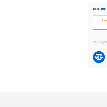
КОНФІ
Зам
Ми наді