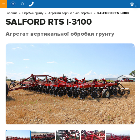
Перейти
0
до
контенту
Головна
Обробка грунту
Агрегати вертикальної обробки
SALFORD RTS I-3100
SALFORD RTS I-3100
Агрегат вертикальної обробки грунту