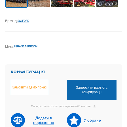
Бренд:
SALFORD
Ціна:
ЦІНА ЗА ЗАПИТОМ
КОНФІГУРАЦІЯ
Замовити демо показ
Запросити вартість
конфігурації
Ми надішлемо розрахунок протягом 60 хвилин
?
Додати в
У обране
порівняння