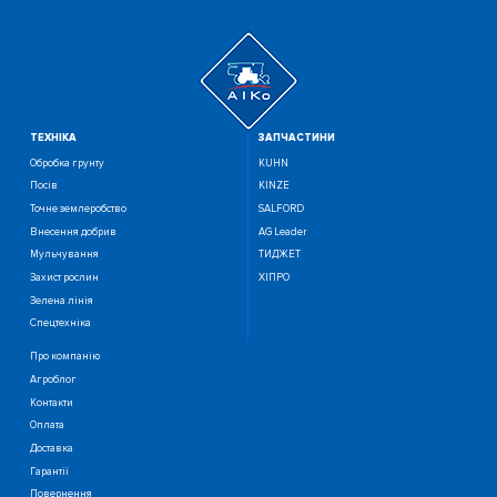
ТЕХНIКА
ЗАПЧАСТИНИ
Обробка грунту
KUHN
Посiв
KINZE
Точне землеробство
SALFORD
Внесення добрив
AG Leader
Мульчування
ТИДЖЕТ
Захист рослин
ХІПРО
Зелена лінія
Спецтехніка
Про компанію
Агроблог
Контакти
Оплата
Доставка
Гарантії
Повернення