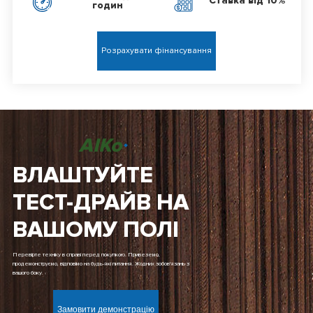
Ставка від 10%
годин
Розрахувати фінансування
AIKo
ВЛАШТУЙТЕ
ТЕСТ-ДРАЙВ НА
ВАШОМУ ПОЛІ
Перевірте техніку в справі перед покупкою. Привеземо,
продемонструємо, відповімо на будь-які питання. Жодних зобов'язань з
вашого боку.
Замовити демонстрацію