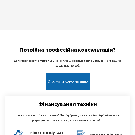
Потрібна професійна консультація?
Допоможу обрати оптимальну конфігурацію обладнання з урахуванням ваших
завдань та потреб.
Отримати консультацію
Фінансування техніки
Не вистачає коштів на покупку? Ми підібрали для вас найвигідніші умови з
розрахунком платежів та відправкою заявки на сайті.
Рішення від 48